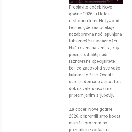
Proslavite doček Nove
godine 2026. u Hotelu
restoranu Inter Hollywood
Ledine, gde vas očekuje
nezaboravna noć ispunjena
ljubaznošću i srdačnošću.
Naša svečana večera, koja
počinje od 55€, nudi
raznovrsne specijalitete
koji će zadovoljiti sve vaše
kulinarske želje. Osetite
čaroliju domaće atmosfere
dok uživate u ukusima
pripremljenim s ljubavlju.
Za doček Nove godine
2026. pripremili smo bogat
muzički program sa
poznatim izvođačima