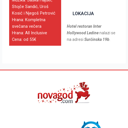
Stojče Sandić, Uroš
Kosić i Njegoš Petrović
LOKACIJA
Hrana: Kompletna
svečana večera
Hotel restoran Inter
Hrana: All Inclusive
Hollywood Ledine
nalazi se
Cena: od 55€
na adresi
Surčinska 19b
.