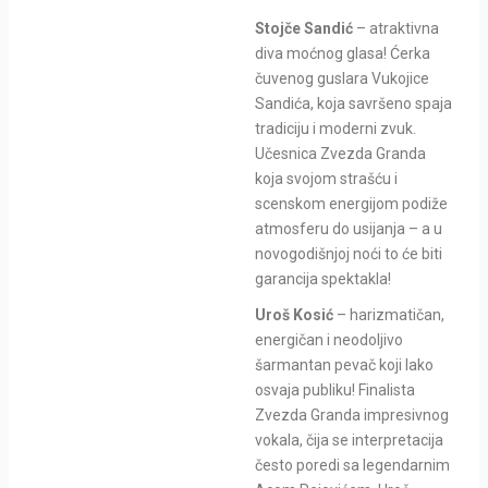
Stojče Sandić
– atraktivna
diva moćnog glasa! Ćerka
čuvenog guslara Vukojice
Sandića, koja savršeno spaja
tradiciju i moderni zvuk.
Učesnica Zvezda Granda
koja svojom strašću i
scenskom energijom podiže
atmosferu do usijanja – a u
novogodišnjoj noći to će biti
garancija spektakla!
Uroš Kosić
– harizmatičan,
energičan i neodoljivo
šarmantan pevač koji lako
osvaja publiku! Finalista
Zvezda Granda impresivnog
vokala, čija se interpretacija
često poredi sa legendarnim