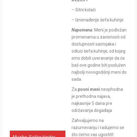
– Sitni kolači
– Iznenađenje šefa kuhinje
Napomena:
Meni je podložan
promenama u zavisnosti od
dostupnosti sastojaka i
odluci šefa kuhinje, od kojeg
smo dobili uveravanje da će
baš ove godine biti poslužen
najbolji novogodišnji meni do
sada.
Za
posni meni
neophodna
je prethodna najava,
najkasnije 5 dana pre
održavanja događaja.
Zahvaljujemo na
razumevanju i radujemo se
što ćemo vas ugostiti!
Muzika: Saška Hajder,