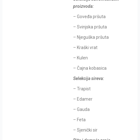
proizvoda:
– Goveđa pršuta
– Svinjska pršuta
– Njeguška pršuta
– Kraški vrat
– Kulen
– Čajna kobasica
Selekcija sireva:
– Trapist
– Edamer
– Gauda
– Feta
– Sjenički sir