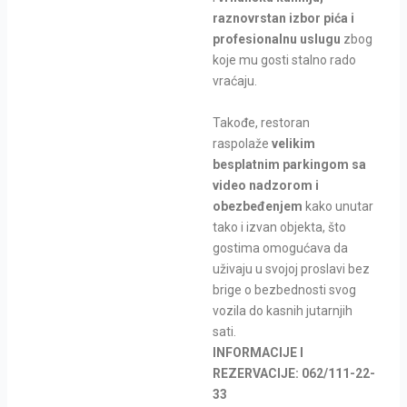
raznovrstan izbor pića i
profesionalnu uslugu
zbog
koje mu gosti stalno rado
vraćaju.
Takođe, restoran
raspolaže
velikim
besplatnim parkingom sa
video nadzorom i
obezbeđenjem
kako unutar
tako i izvan objekta, što
gostima omogućava da
uživaju u svojoj proslavi bez
brige o bezbednosti svog
vozila do kasnih jutarnjih
sati.
INFORMACIJE I
REZERVACIJE: 062/111-22-
33