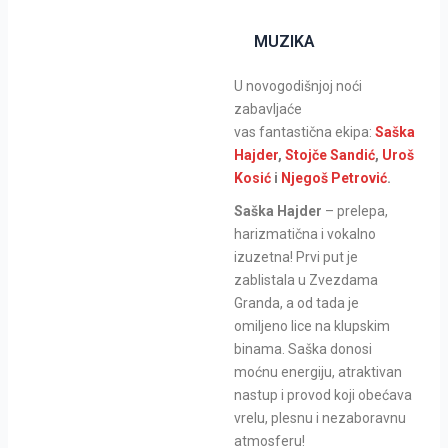
MUZIKA
U novogodišnjoj noći
zabavljaće
vas fantastična ekipa:
Saška
Hajder
,
Stojče Sandić
,
Uroš
Kosić
i
Njegoš Petrović
.
Saška Hajder
– prelepa,
harizmatična i vokalno
izuzetna! Prvi put je
zablistala u Zvezdama
Granda, a od tada je
omiljeno lice na klupskim
binama. Saška donosi
moćnu energiju, atraktivan
nastup i provod koji obećava
vrelu, plesnu i nezaboravnu
atmosferu!