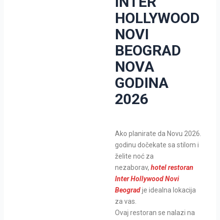
INTER
HOLLYWOOD
NOVI
BEOGRAD
NOVA
GODINA
2026
Ako planirate da Novu 2026.
godinu dočekate sa stilom i
želite noć za
nezaborav,
hotel restoran
Inter Hollywood Novi
Beograd
je idealna lokacija
za vas.
Ovaj restoran se nalazi na