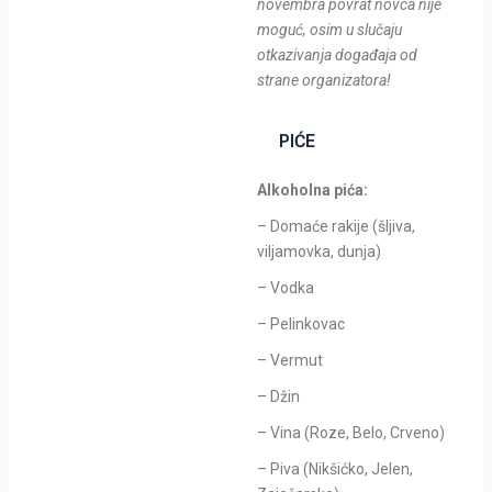
novembra povrat novca nije
moguć, osim u slučaju
otkazivanja događaja od
strane organizatora!
PIĆE
Alkoholna pića:
– Domaće rakije (šljiva,
viljamovka, dunja)
– Vodka
– Pelinkovac
– Vermut
– Džin
– Vina (Roze, Belo, Crveno)
– Piva (Nikšićko, Jelen,