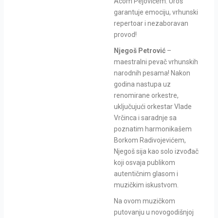
Acom Pejovićem. Uroš
garantuje emociju, vrhunski
repertoar i nezaboravan
provod!
Njegoš Petrović
–
maestralni pevač vrhunskih
narodnih pesama! Nakon
godina nastupa uz
renomirane orkestre,
uključujući orkestar Vlade
Vrčinca i saradnje sa
poznatim harmonikašem
Borkom Radivojevićem,
Njegoš sija kao solo izvođač
koji osvaja publikom
autentičnim glasom i
muzičkim iskustvom.
Na ovom muzičkom
putovanju u novogodišnjoj