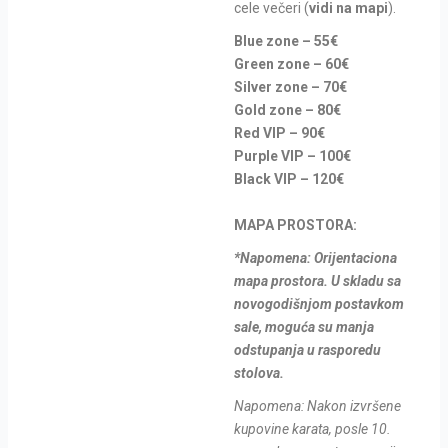
cele večeri (
vidi na mapi
).
Blue zone – 55€
Green zone – 60€
Silver zone – 70€
Gold zone – 80€
Red VIP – 90€
Purple VIP – 100€
Black VIP – 120€
MAPA PROSTORA:
*Napomena: Orijentaciona
mapa prostora. U skladu sa
novogodišnjom postavkom
sale, moguća su manja
odstupanja u rasporedu
stolova.
Napomena: Nakon izvršene
kupovine karata, posle 10.