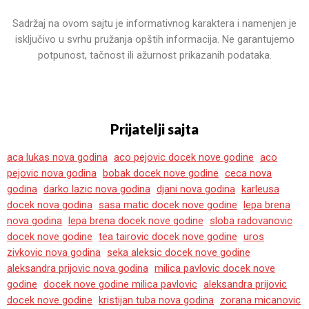
Sadržaj na ovom sajtu je informativnog karaktera i namenjen je
isključivo u svrhu pružanja opštih informacija. Ne garantujemo
potpunost, tačnost ili ažurnost prikazanih podataka.
Prijatelji sajta
aca lukas nova godina
aco pejovic docek nove godine
aco
pejovic nova godina
bobak docek nove godine
ceca nova
godina
darko lazic nova godina
djani nova godina
karleusa
docek nova godina
sasa matic docek nove godine
lepa brena
nova godina
lepa brena docek nove godine
sloba radovanovic
docek nove godine
tea tairovic docek nove godine
uros
zivkovic nova godina
seka aleksic docek nove godine
aleksandra prijovic nova godina
milica pavlovic docek nove
godine
docek nove godine milica pavlovic
aleksandra prijovic
docek nove godine
kristijan tuba nova godina
zorana micanovic