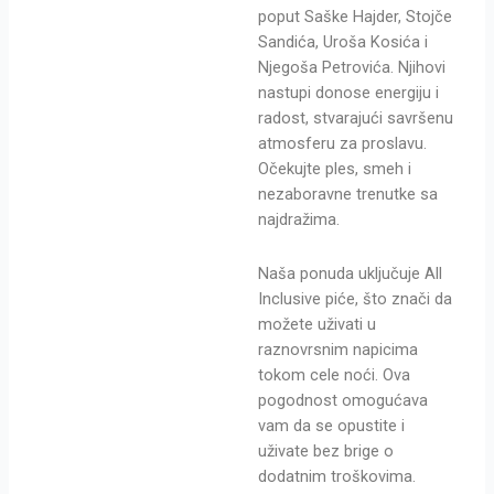
poput Saške Hajder, Stojče
Sandića, Uroša Kosića i
Njegoša Petrovića. Njihovi
nastupi donose energiju i
radost, stvarajući savršenu
atmosferu za proslavu.
Očekujte ples, smeh i
nezaboravne trenutke sa
najdražima.
Naša ponuda uključuje All
Inclusive piće, što znači da
možete uživati u
raznovrsnim napicima
tokom cele noći. Ova
pogodnost omogućava
vam da se opustite i
uživate bez brige o
dodatnim troškovima.