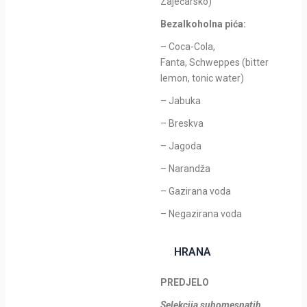
Zaječarsko)
Bezalkoholna pića:
– Coca-Cola,
Fanta, Schweppes (bitter
lemon, tonic water)
– Jabuka
– Breskva
– Jagoda
– Narandža
– Gazirana voda
– Negazirana voda
HRANA
PREDJELO
Selekcija suhomesnatih