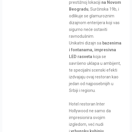
prestižnoj lokaciji
na Novom
Beogradu
, Surčinska 19b, i
odlikuje se glamuroznim
dizajnom enterijera koji vas
sigurno neće ostaviti
ravnodušnim.
Unikatni dizajn sa
bazenima
i fontanama, impresivna
LED rasveta
koja se
savršeno uklapa u ambijent,
te specijalni scenski efekti
izdvajaju ovaj restoran kao
jedan od najposebnijih u
Srbiji i regionu.
Hotel restoran Inter
Hollywood ne samo da
impresionira svojim
izgledom, već nudi
i
vrhunsku kuhinju,