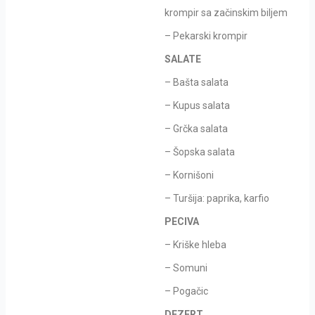
krompir sa začinskim biljem
– Pekarski krompir
SALATE
– Bašta salata
– Kupus salata
– Grčka salata
– Šopska salata
– Kornišoni
– Turšija: paprika, karfio
PECIVA
– Kriške hleba
– Somuni
– Pogačic
DEZERT