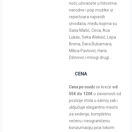
noći, uživaćete u hitovima
narodne i pop muzike iz
repertoara najvećih
izvođača, među kojima su
Saša Matić, Ceca, Aca
Lukas, Seka Aleksić, Lepa
Brena, Dara Bubamara,
Milica Pavlović, Haris
Džinović i mnogi drugi…
CENA
Cena po osobi
se kreće
od
55€ do 120€
u zavisnosti od
pozicije stola u samoj sali i
uključuje elegantno mesto
za sedenje, kompletnu
večeru i neograničenu
konzumaciju pića tokom