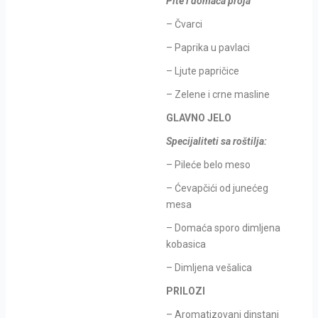
Pite i domaća proja
– Čvarci
– Paprika u pavlaci
– Ljute papričice
– Zelene i crne masline
GLAVNO JELO
Specijaliteti sa roštilja:
– Pileće belo meso
– Ćevapčići od junećeg
mesa
– Domaća sporo dimljena
kobasica
– Dimljena vešalica
PRILOZI
– Aromatizovani dinstani