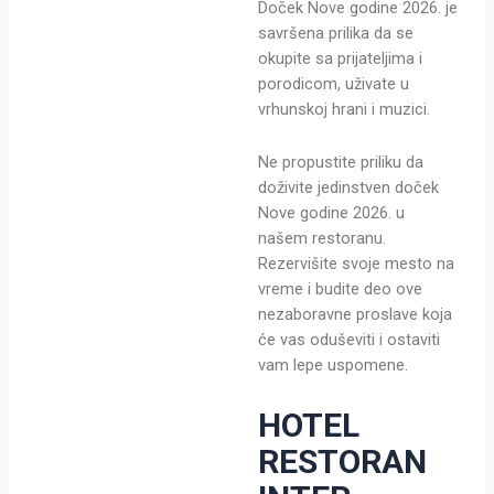
Doček Nove godine 2026. je
savršena prilika da se
okupite sa prijateljima i
porodicom, uživate u
vrhunskoj hrani i muzici.
Ne propustite priliku da
doživite jedinstven doček
Nove godine 2026. u
našem restoranu.
Rezervišite svoje mesto na
vreme i budite deo ove
nezaboravne proslave koja
će vas oduševiti i ostaviti
vam lepe uspomene.
HOTEL
RESTORAN