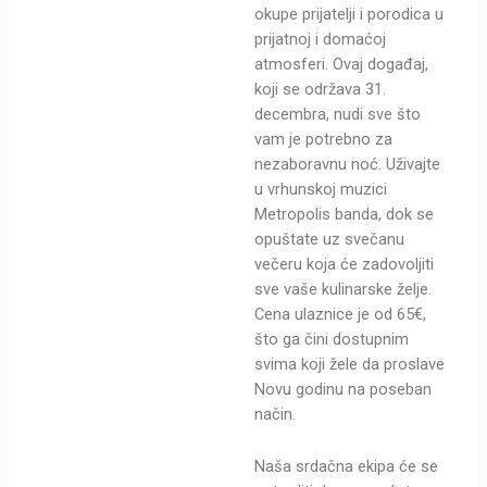
okupe prijatelji i porodica u
prijatnoj i domaćoj
atmosferi. Ovaj događaj,
koji se održava 31.
decembra, nudi sve što
vam je potrebno za
nezaboravnu noć. Uživajte
u vrhunskoj muzici
Metropolis banda, dok se
opuštate uz svečanu
večeru koja će zadovoljiti
sve vaše kulinarske želje.
Cena ulaznice je od 65€,
što ga čini dostupnim
svima koji žele da proslave
Novu godinu na poseban
način.
Naša srdačna ekipa će se