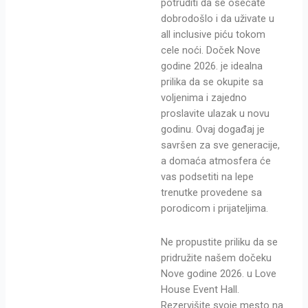
potruditi da se osećate
dobrodošlo i da uživate u
all inclusive piću tokom
cele noći. Doček Nove
godine 2026. je idealna
prilika da se okupite sa
voljenima i zajedno
proslavite ulazak u novu
godinu. Ovaj događaj je
savršen za sve generacije,
a domaća atmosfera će
vas podsetiti na lepe
trenutke provedene sa
porodicom i prijateljima.
Ne propustite priliku da se
pridružite našem dočeku
Nove godine 2026. u Love
House Event Hall.
Rezervišite svoje mesto na