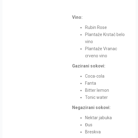
Vino:
Rubin Rose
Plantaže Krstač belo
vino
Plantaže Vranac
crveno vino
Gazirani sokovi:
Coca-cola
Fanta
Bitter lemon
Tonic water
Negazirani sokovi:
Nektar jabuka
Đus
Breskva