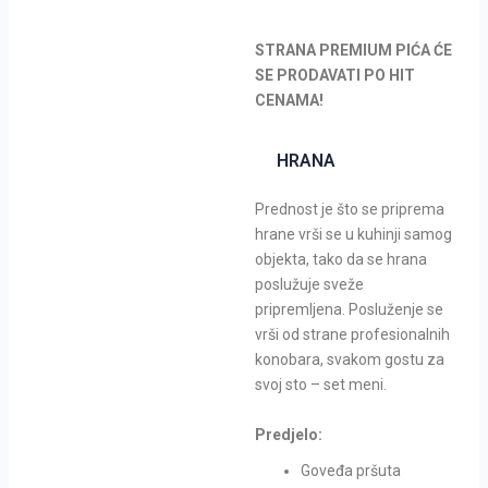
STRANA PREMIUM PIĆA ĆE
SE PRODAVATI PO HIT
CENAMA!
HRANA
Prednost je što se priprema
hrane vrši se u kuhinji samog
objekta, tako da se hrana
poslužuje sveže
pripremljena. Posluženje se
vrši od strane profesionalnih
konobara, svakom gostu za
svoj sto – set meni.
Predjelo:
Goveđa pršuta