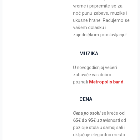
vreme i pripremite se za
noć punu zabave, muzike i
ukusne hrane. Radujemo se
vašem dolasku i
zajedničkom proslavljanju!
MUZIKA
U novogodišnjoj večeri
zabaviće vas dobro
poznati
Metropolis band
.
CENA
Cena po osobi
se kreće
od
65€ do 95€
u zavisnosti od
pozicije stola u samoj sali i
uključuje elegantno mesto