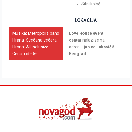
Sitni kolač
LOKACIJA
Muzika: Metropolis band
Love House event
Hrana: Svečana večera
centar
nalazi se na
Hrana: All inclusive
adresi
Ljubice Luković 5,
Cena: od 65€
Beograd
.