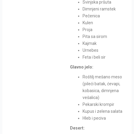
Svinjska pršuta
Dimnjeni ramstek
Pečenica
Kulen
Proja
Pita sa sirom
Kajmak
Urnebes
Feta i beli sir
Glavno jelo:
Roštilj mešano meso
(pileći batak, ćevapi,
kobasica, dimnjena
vešalica)
Pekarski krompir
Kupus i zelena salata
Hleb i peciva
Desert: