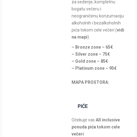
za sedenje, kompletnu
bogatu večeru i
neograničenu konzumaciju
alkoholnih i bezalkoholnih
pića tokom cele večeri (
vidi
na mapi
).
– Bronze zone – 65€
– Silver zone – 75€
– Gold zone – 85€
– Platinum zone – 95€
MAPA PROSTORA:
PIĆE
Očekuje vas
All inclusive
ponuda pića tokom cele
večeri
.