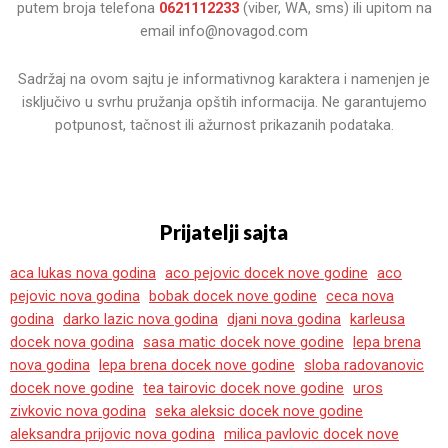
putem broja telefona
0621112233
(viber, WA, sms) ili upitom na
email info@novagod.com
Sadržaj na ovom sajtu je informativnog karaktera i namenjen je
isključivo u svrhu pružanja opštih informacija. Ne garantujemo
potpunost, tačnost ili ažurnost prikazanih podataka.
Prijatelji sajta
aca lukas nova godina
aco pejovic docek nove godine
aco
pejovic nova godina
bobak docek nove godine
ceca nova
godina
darko lazic nova godina
djani nova godina
karleusa
docek nova godina
sasa matic docek nove godine
lepa brena
nova godina
lepa brena docek nove godine
sloba radovanovic
docek nove godine
tea tairovic docek nove godine
uros
zivkovic nova godina
seka aleksic docek nove godine
aleksandra prijovic nova godina
milica pavlovic docek nove