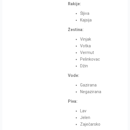
Rakije:
Šljiva
Kajsija
Žestina:
Vinjak
Votka
Vermut
Pelinkovac
Džin
Vode:
Gazirana
Negazirana
Piva:
Lav
Jelen
Zaječarsko