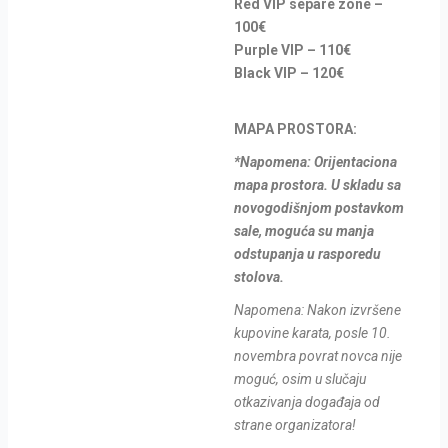
Red VIP separe zone –
100€
Purple VIP – 110€
Black VIP – 120€
MAPA PROSTORA:
*Napomena: Orijentaciona
mapa prostora. U skladu sa
novogodišnjom postavkom
sale, moguća su manja
odstupanja u rasporedu
stolova.
Napomena: Nakon izvršene
kupovine karata, posle 10.
novembra povrat novca nije
moguć, osim u slučaju
otkazivanja događaja od
strane organizatora!