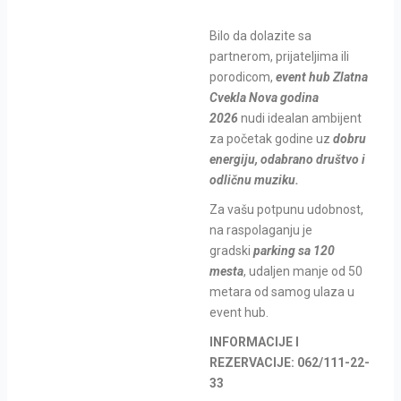
Bilo da dolazite sa
partnerom, prijateljima ili
porodicom,
event hub
Zlatna
Cvekla Nova godina
2026
nudi idealan ambijent
za početak godine uz
dobru
energiju, odabrano društvo i
odličnu muziku.
Za vašu potpunu udobnost,
na raspolaganju je
gradski
parking sa 120
mesta
, udaljen manje od 50
metara od samog ulaza u
event hub.
INFORMACIJE I
REZERVACIJE: 062/111-22-
33