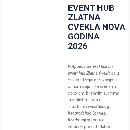
EVENT HUB
ZLATNA
CVEKLA NOVA
GODINA
2026
Potpuno nov,
ekskluzivni
event hub Zlatna Cvekla
će u
novogodišnjoj noći zasijati u
punom sjaju – sa svečanim
dekorom, blistavim svetlima
kristalnih lustera i
muzikom
fantastičnog
beogradskog
Scandal
benda
koji garantuje
vrhunski provod i dobro