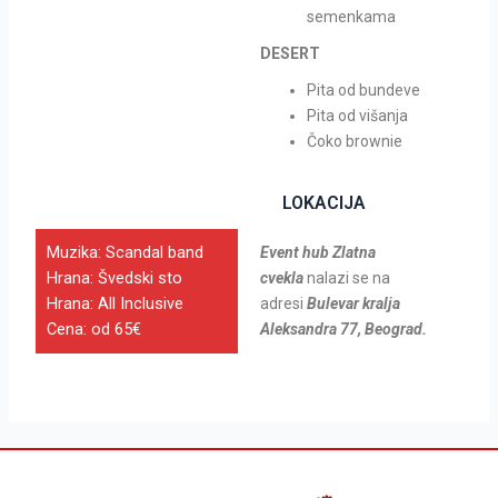
semenkama
DESERT
Pita od bundeve
Pita od višanja
Čoko brownie
LOKACIJA
Muzika: Scandal band
Event hub Zlatna
Hrana: Švedski sto
cvekla
nalazi se na
Hrana: All Inclusive
adresi
Bulevar kralja
Cena: od 65€
Aleksandra 77, Beograd.