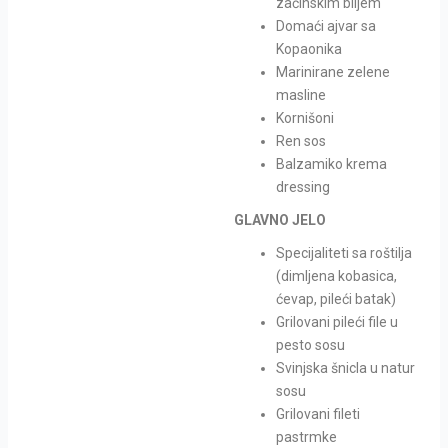
začinskim biljem
Domaći ajvar sa
Kopaonika
Marinirane zelene
masline
Kornišoni
Ren sos
Balzamiko krema
dressing
GLAVNO JELO
Specijaliteti sa roštilja
(dimljena kobasica,
ćevap, pileći batak)
Grilovani pileći file u
pesto sosu
Svinjska šnicla u natur
sosu
Grilovani fileti
pastrmke