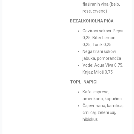
flaširanih vina (belo,
rose, crveno)
BEZALKOHOLNA PIĆA
Gazirani sokovi: Pepsi
0,25, Biter Lemon
0,25, Tonik 0,25
Negazirani sokovi:
jabuka, pomorandža
Vode: Aqua Viva 0,75,
Knjaz Miloš 0,75
TOPLI NAPICI
Kafa: espreso,
amerikano, kapućino
Čajevi: nana, kamilica,
crni čaj, zeleni čaj,
hibiskus