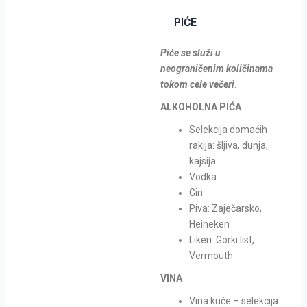
PIĆE
Piće se služi u
neograničenim količinama
tokom cele večeri
.
ALKOHOLNA PIĆA
Selekcija domaćih
rakija: šljiva, dunja,
kajsija
Vodka
Gin
Piva: Zaječarsko,
Heineken
Likeri: Gorki list,
Vermouth
VINA
Vina kuće – selekcija