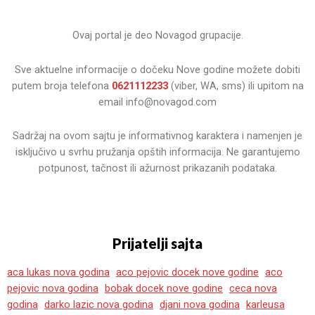
Ovaj portal je deo Novagod grupacije.
Sve aktuelne informacije o dočeku Nove godine možete dobiti
putem broja telefona
0621112233
(viber, WA, sms) ili upitom na
email info@novagod.com
Sadržaj na ovom sajtu je informativnog karaktera i namenjen je
isključivo u svrhu pružanja opštih informacija. Ne garantujemo
potpunost, tačnost ili ažurnost prikazanih podataka.
Prijatelji sajta
aca lukas nova godina
aco pejovic docek nove godine
aco
pejovic nova godina
bobak docek nove godine
ceca nova
godina
darko lazic nova godina
djani nova godina
karleusa