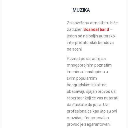
MUZIKA
Za savršenu atmosferu biće
zadužen
Scandal band
–
jedan od najboljih autorsko-
interpretatorskih bendova
na sceni.
Poznat po saradnji sa
mnogobrojnim poznatim
imenima i nastupima u
svim popularnim
beogradskim lokalima,
obećavaju sjajan provod uz
repertoar koji će vas naterati
da đuskate do jutra. Uz
profesionalce kao što su ovi
muzičari, fenomenalan
provod je zagarantovan!