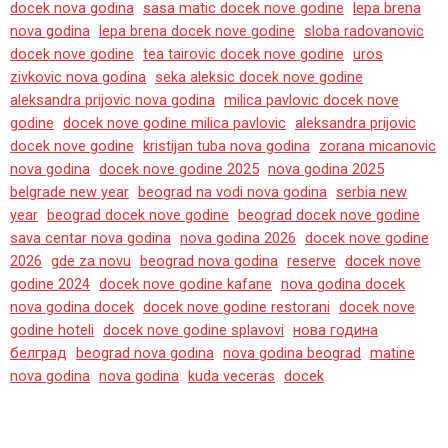
docek nova godina
sasa matic docek nove godine
lepa brena
nova godina
lepa brena docek nove godine
sloba radovanovic
docek nove godine
tea tairovic docek nove godine
uros
zivkovic nova godina
seka aleksic docek nove godine
aleksandra prijovic nova godina
milica pavlovic docek nove
godine
docek nove godine milica pavlovic
aleksandra prijovic
docek nove godine
kristijan tuba nova godina
zorana micanovic
nova godina
docek nove godine 2025
nova godina 2025
belgrade new year
beograd na vodi nova godina
serbia new
year
beograd docek nove godine
beograd docek nove godine
sava centar nova godina
nova godina 2026
docek nove godine
2026
gde za novu
beograd nova godina
reserve
docek nove
godine 2024
docek nove godine kafane
nova godina docek
nova godina docek
docek nove godine restorani
docek nove
godine hoteli
docek nove godine splavovi
нова година
белград
beograd nova godina
nova godina beograd
matine
nova godina
nova godina
kuda veceras
docek