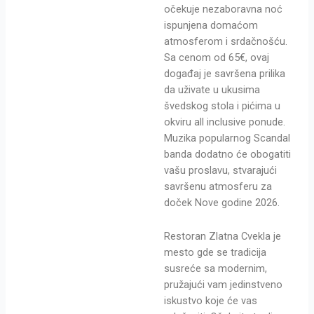
očekuje nezaboravna noć
ispunjena domaćom
atmosferom i srdačnošću.
Sa cenom od 65€, ovaj
događaj je savršena prilika
da uživate u ukusima
švedskog stola i pićima u
okviru all inclusive ponude.
Muzika popularnog Scandal
banda dodatno će obogatiti
vašu proslavu, stvarajući
savršenu atmosferu za
doček Nove godine 2026.
Restoran Zlatna Cvekla je
mesto gde se tradicija
susreće sa modernim,
pružajući vam jedinstveno
iskustvo koje će vas