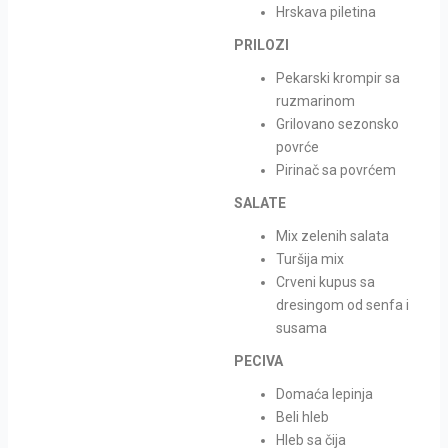
Hrskava piletina
PRILOZI
Pekarski krompir sa
ruzmarinom
Grilovano sezonsko
povrće
Pirinač sa povrćem
SALATE
Mix zelenih salata
Turšija mix
Crveni kupus sa
dresingom od senfa i
susama
PECIVA
Domaća lepinja
Beli hleb
Hleb sa čija