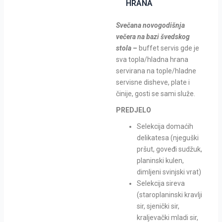
HRANA
Svečana novogodišnja
večera na bazi švedskog
stola
–
buffet servis gde je
sva topla/hladna hrana
servirana na tople/hladne
servisne disheve, plate i
činije, gosti se sami služe.
PREDJELO
Selekcija domaćih
delikatesa (njeguški
pršut, goveđi sudžuk,
planinski kulen,
dimljeni svinjski vrat)
Selekcija sireva
(staroplaninski kravlji
sir, sjenički sir,
kraljevački mladi sir,