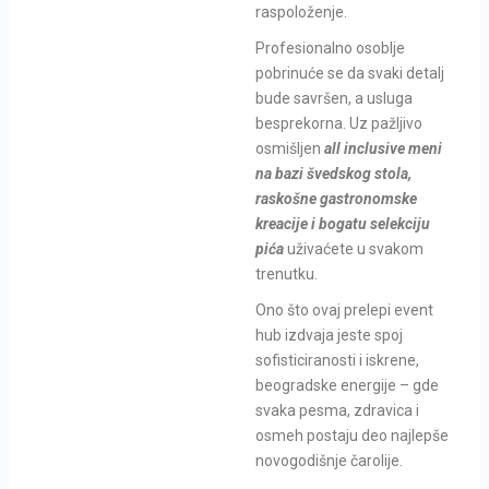
raspoloženje.
Profesionalno osoblje
pobrinuće se da svaki detalj
bude savršen, a usluga
besprekorna. Uz pažljivo
osmišljen
all inclusive meni
na bazi švedskog stola,
raskošne gastronomske
kreacije i bogatu selekciju
pića
uživaćete u svakom
trenutku.
Ono što ovaj prelepi event
hub izdvaja jeste spoj
sofisticiranosti i iskrene,
beogradske energije – gde
svaka pesma, zdravica i
osmeh postaju deo najlepše
novogodišnje čarolije.