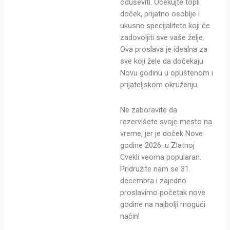
oduševiti. Očekujte topli
doček, prijatno osoblje i
ukusne specijalitete koji će
zadovoljiti sve vaše želje.
Ova proslava je idealna za
sve koji žele da dočekaju
Novu godinu u opuštenom i
prijateljskom okruženju.
Ne zaboravite da
rezervišete svoje mesto na
vreme, jer je doček Nove
godine 2026. u Zlatnoj
Cvekli veoma popularan.
Pridružite nam se 31.
decembra i zajedno
proslavimo početak nove
godine na najbolji mogući
način!