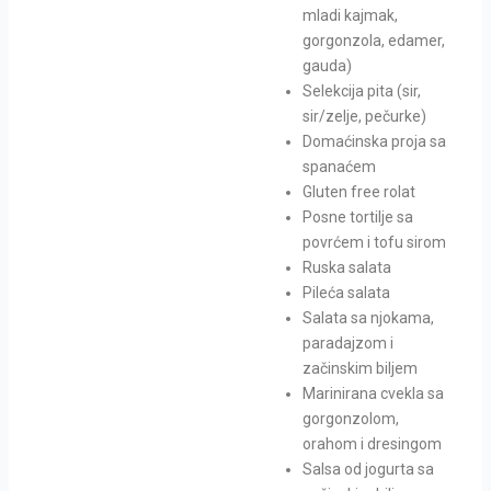
mladi kajmak,
gorgonzola, edamer,
gauda)
Selekcija pita (sir,
sir/zelje, pečurke)
Domaćinska proja sa
spanaćem
Gluten free rolat
Posne tortilje sa
povrćem i tofu sirom
Ruska salata
Pileća salata
Salata sa njokama,
paradajzom i
začinskim biljem
Marinirana cvekla sa
gorgonzolom,
orahom i dresingom
Salsa od jogurta sa