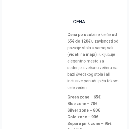
CENA
Cena po osobi
se kreće
od
65€ do 120€
u zavisnosti od
pozicije stola u samoj sali
(
videti na mapi
) i uključuje
elegantno mesto za
sedenje, svečanu večeru na
bazi švedskog stola i all
inclusive ponudu pića tokom
cele večeri.
Green zone – 65€
Blue zone – 70€
Silver zone – 80€
Gold zone – 90€
Separe pink zone – 95€